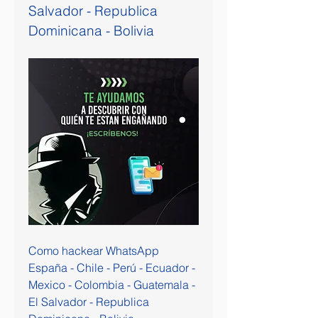
Salvador - Republica 
Dominicana - Bolivia
Como hackear WhatsApp 
España - Chile - Perú - Ecuador - 
Mexico - Colombia - Guatemala - 
El Salvador - Republica 