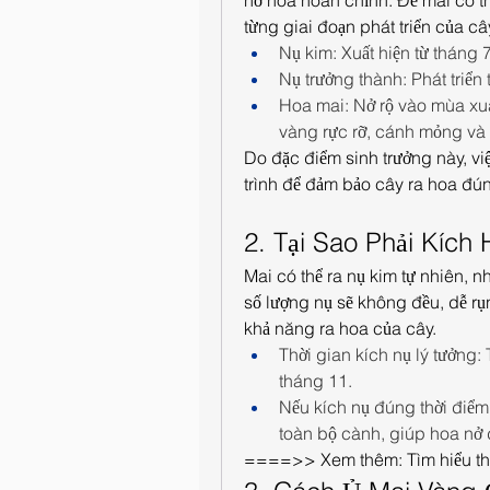
nở hoa hoàn chỉnh. Để mai có thể
từng giai đoạn phát triển của câ
Nụ kim: Xuất hiện từ tháng
Nụ trưởng thành: Phát triển
Hoa mai: Nở rộ vào mùa xuâ
vàng rực rỡ, cánh mỏng và 
Do đặc điểm sinh trưởng này, v
trình để đảm bảo cây ra hoa đún
2. Tại Sao Phải Kích
Mai có thể ra nụ kim tự nhiên, 
số lượng nụ sẽ không đều, dễ rụ
khả năng ra hoa của cây.
Thời gian kích nụ lý tưởng:
tháng 11.
Nếu kích nụ đúng thời điểm, 
toàn bộ cành, giúp hoa nở 
====>> Xem thêm: Tìm hiểu thê