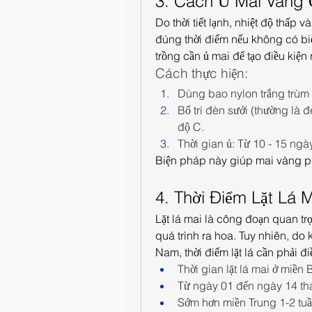
3. Cách Ủ Mai Vàng 
Do thời tiết lạnh, nhiệt độ thấp
đúng thời điểm nếu không có biệ
trồng cần ủ mai để tạo điều kiện
Cách thực hiện:
Dùng bao nylon trắng trùm 
Bố trí đèn sưởi (thường là đ
độ C.
Thời gian ủ: Từ 10 - 15 ngày,
Biện pháp này giúp mai vàng ph
4. Thời Điểm Lặt Lá 
Lặt lá mai là công đoạn quan tr
quá trình ra hoa. Tuy nhiên, do 
Nam, thời điểm lặt lá cần phải đ
Thời gian lặt lá mai ở miền 
Từ ngày 01 đến ngày 14 th
Sớm hơn miền Trung 1-2 tu