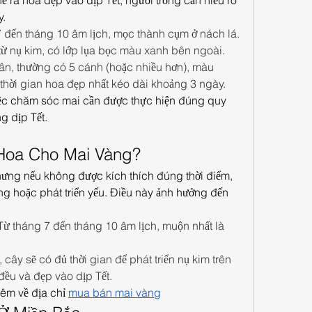
 ra hoa đẹp vào dịp Tết, người trồng cần hiểu rõ 
y.
 7 đến tháng 10 âm lịch, mọc thành cụm ở nách lá.
 từ nụ kim, có lớp lụa bọc màu xanh bên ngoài.
n, thường có 5 cánh (hoặc nhiều hơn), màu 
thời gian hoa đẹp nhất kéo dài khoảng 3 ngày.
iệc chăm sóc mai cần được thực hiện đúng quy 
g dịp Tết.
 Hoa Cho Mai Vàng?
nhưng nếu không được kích thích đúng thời điểm, 
ng hoặc phát triển yếu. Điều này ảnh hưởng đến 
 Từ tháng 7 đến tháng 10 âm lịch, muộn nhất là 
cây sẽ có đủ thời gian để phát triển nụ kim trên 
đều và đẹp vào dịp Tết.
m về địa chỉ 
mua bán mai vàng