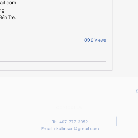
il.com
ng
Bến Tre.
2 Views
Contact Us
Tel: 407-777-3952
Email:
skallinson@gmail.com