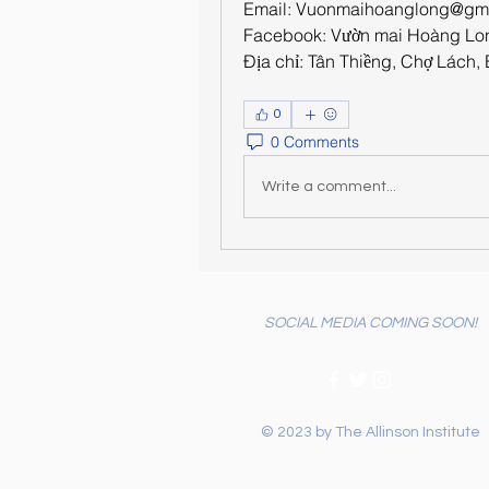
Email: 
Vuonmaihoanglong@gma
Facebook: Vườn mai Hoàng Lo
Địa chỉ: Tân Thiềng, Chợ Lách, 
0
0 Comments
Write a comment...
SOCIAL MEDIA COMING SOON!
© 2023 by The Allinson Institute