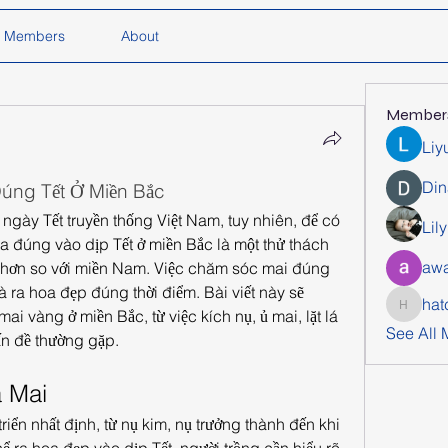
Members
About
Member
Liy
Din
ng Tết Ở Miền Bắc
ngày Tết truyền thống Việt Nam, tuy nhiên, để có 
Lil
a đúng vào dịp Tết ở miền Bắc là một thử thách 
awa
ệt hơn so với miền Nam. Việc chăm sóc mai đúng 
à ra hoa đẹp đúng thời điểm. Bài viết này sẽ 
hat
 vàng ở miền Bắc, từ việc kích nụ, ủ mai, lặt lá 
hatchich
See All
n đề thường gặp.
 Mai
iển nhất định, từ nụ kim, nụ trưởng thành đến khi 