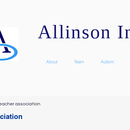
Allinson In
About
Team
Autism
eacher association
ciation