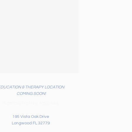
EDUCATION & THERAPY LOCATION
COMING SOON!
Administrative Address
195 Vista Oak Drive
Longwood FL 32779