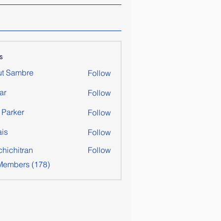
s
ut Sambre
Follow
ar
Follow
y Parker
Follow
is
Follow
chichitran
Follow
itran
 Members (178)