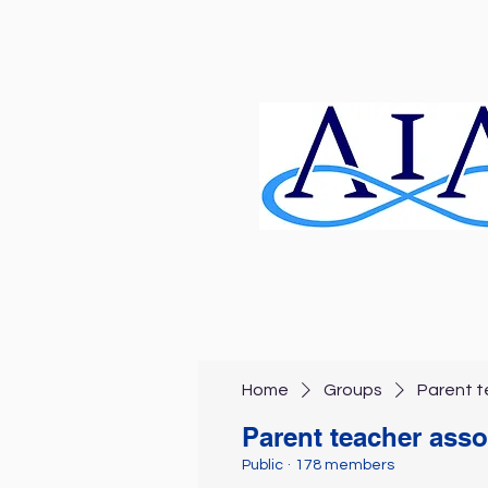
Home
Groups
Parent t
Parent teacher asso
Public
·
178 members