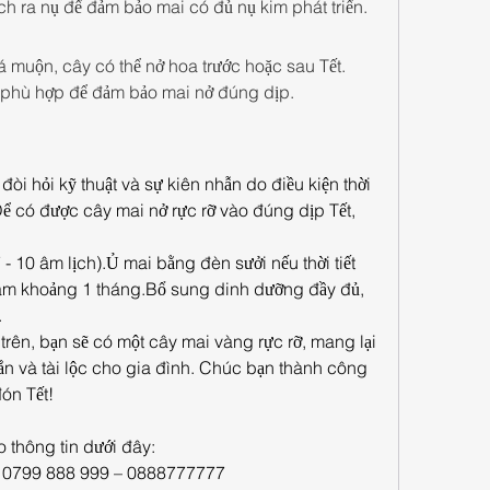
ch ra nụ để đảm bảo mai có đủ nụ kim phát triển.
á muộn, cây có thể nở hoa trước hoặc sau Tết.
lá phù hợp để đảm bảo mai nở đúng dịp.
i hỏi kỹ thuật và sự kiên nhẫn do điều kiện thời 
Để có được cây mai nở rực rỡ vào đúng dịp Tết, 
- 10 âm lịch).Ủ mai bằng đèn sưởi nếu thời tiết 
am khoảng 1 tháng.Bổ sung dinh dưỡng đầy đủ, 
.
rên, bạn sẽ có một cây mai vàng rực rỡ, mang lại 
n và tài lộc cho gia đình. Chúc bạn thành công 
ón Tết!
 thông tin dưới đây:
 – 0799 888 999 – 0888777777