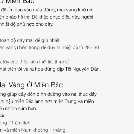
Ở Miền Bắc
 và độ ẩm cao vào mùa đông, mai vàng khó nở 
n pháp hỗ trợ. Để khắc phục điều này, người 
 nhiệt độ phù hợp cho cây.
toàn bộ cây mai để giữ nhiệt.
èn vàng) bên trong để duy trì nhiệt độ từ 28 - 30 
 tùy vào điều kiện thời tiết thực tế.
át triển tốt và ra hoa đúng dịp Tết Nguyên Đán.
Mai Vàng Ở Miền Bắc
ọng giúp cây dồn dinh dưỡng vào nụ, thúc đẩy 
khí hậu miền Bắc lạnh hơn miền Trung và miền 
iều chỉnh sớm hơn.
Bắc:
áng 11 âm lịch.
ần và miền Nam khoảng 1 tháng.