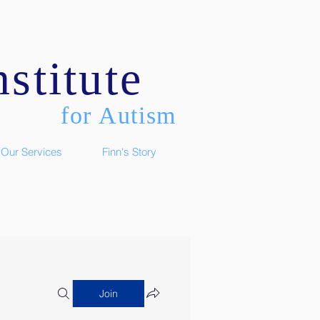
stitute
for Autism
Our Services
Finn's Story
Join