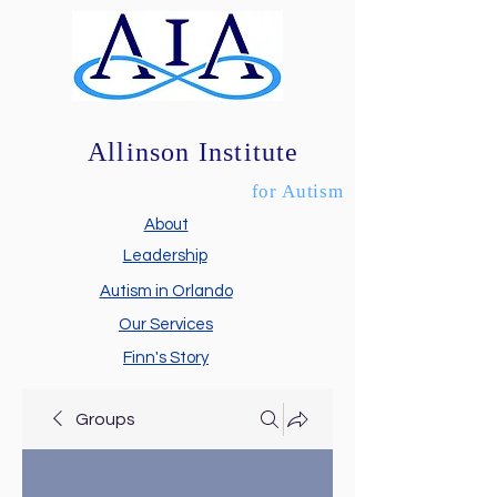
Allinson Institute
for Autism
About
Leadership
Autism in Orlando
Our Services
Finn's Story
Groups