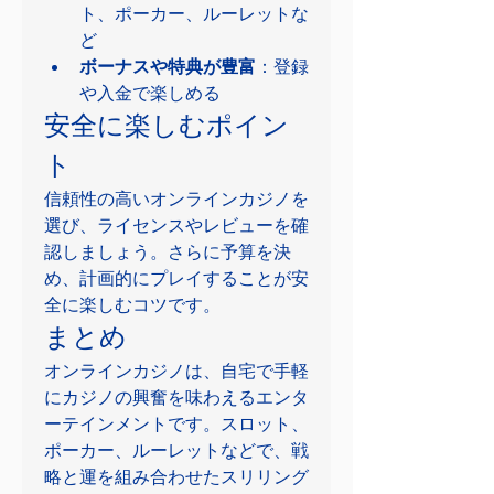
ト、ポーカー、ルーレットな
ど
ボーナスや特典が豊富
：登録
や入金で楽しめる
安全に楽しむポイン
ト
信頼性の高いオンラインカジノを
選び、ライセンスやレビューを確
認しましょう。さらに予算を決
め、計画的にプレイすることが安
全に楽しむコツです。
まとめ
オンラインカジノは、自宅で手軽
にカジノの興奮を味わえるエンタ
ーテインメントです。スロット、
ポーカー、ルーレットなどで、戦
略と運を組み合わせたスリリング