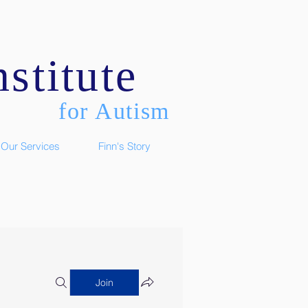
stitute
for Autism
Our Services
Finn's Story
Join