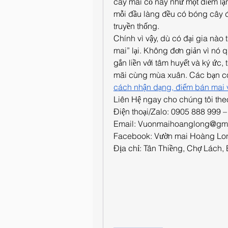
cây mai cổ này như một điểm lặn
mỗi đầu làng đều có bóng cây đa
truyền thống.
Chính vì vậy, dù có đại gia nào 
mai” lại. Không đơn giản vì nó q
gắn liền với tâm huyết và ký ức, t
mãi cùng mùa xuân. Các bạn có
cách nhận dạng, điểm bán mai 
Liên Hệ ngay cho chúng tôi theo
Điện thoại/Zalo: 0905 888 999
Email: 
Vuonmaihoanglong@gma
Facebook: Vườn mai Hoàng Lo
Địa chỉ: Tân Thiềng, Chợ Lách, 