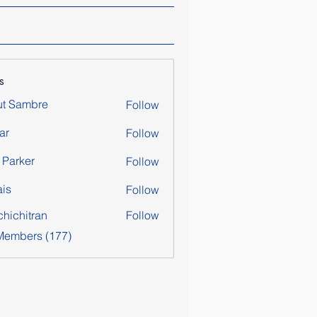
s
ut Sambre
Follow
ar
Follow
y Parker
Follow
is
Follow
chichitran
Follow
itran
 Members (177)