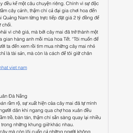
ây đều kể một câu chuyện riêng. Chính vì sự độc 
ầm cây cảnh, thậm chí cả đại gia chơi hoa đến 
ại Quảng Nam từng trực tiếp đặt giá 2 tỷ đồng để 
 chối.
hải vì chê giá, mà bởi cây mai đã trở thành một 
a gian hàng anh mỗi mùa hoa Tết. “Tôi muốn để 
gười ta đến xem rồi tìm mua những cây mai nhỏ 
hỉ là tài sản, mà còn là cách để tôi giữ chân 
hat viet nam
 xuân Đà Nẵng
 rầm rộ, sự xuất hiện của cây mai đã tự mình 
người dân khi ngang qua chợ hoa xuân đều 
ầm trồ, bàn tán, thậm chí sẵn sàng quay lại nhiều 
n trong những khung giờ khác nhau.
i cây mà còn lôi cuốn cả những người không 