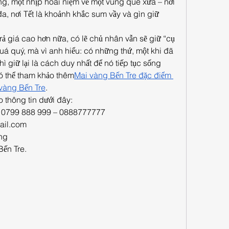
g, một nhịp hoài niệm về một vùng quê xưa – nơi 
, nơi Tết là khoảnh khắc sum vầy và gìn giữ 
trả giá cao hơn nữa, có lẽ chủ nhân vẫn sẽ giữ “cụ 
uá quý, mà vì anh hiểu: có những thứ, một khi đã 
hì giữ lại là cách duy nhất để nó tiếp tục sống 
 thể tham khảo thêm
Mai vàng Bến Tre đặc điểm 
vàng Bến Tre
.
 thông tin dưới đây:
 – 0799 888 999 – 0888777777
il.com
ng
Bến Tre.