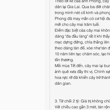
Theo lời kể của anh Phong, cây 
dân tại Gia Lai. Qua ba đời chă
trong mình nét cổ kính và phong
Phong đã may mắn có cơ hội đưa
mới cho cây mai trăm tuổi.
Điểm đặc biệt của cây mai không
dáng "đa đầu làng" rất ít khi th
mọc dựng đứng, chĩa thẳng lên t
theo dáng tán đổ, xòe như tán 
10 năm liên tục chăm sóc, tạo h
tổn thương.
Mỗi mùa Tết đến, cây mai lại b
ảnh quê xưa đầy thi vị. Chính sự
hoa rực rỡ đã khiến cây trở thà
dân gian.
3. Từ chối 2 tỷ: Giá trị không ch
Với chiều cao gần 3 mét, tán rộn