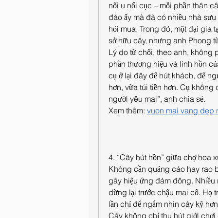
nổi u nổi cục – mỗi phần thân c
đáo ấy mà đã có nhiều nhà sưu t
hỏi mua. Trong đó, một đại gia t
sở hữu cây, nhưng anh Phong từ
Lý do từ chối, theo anh, không p
phần thương hiệu và linh hồn củ
cụ ở lại đây để hút khách, để n
hơn, vừa túi tiền hơn. Cụ không c
người yêu mai”, anh chia sẻ.
Xem thêm: 
vuon mai vang dep n
4. “Cây hút hồn” giữa chợ hoa
Không cần quảng cáo hay rao bán
gây hiệu ứng đám đông. Nhiều 
dừng lại trước chậu mai cổ. Họ tr
lần chỉ để ngắm nhìn cây kỹ hơ
Cây không chỉ thu hút giới chơ