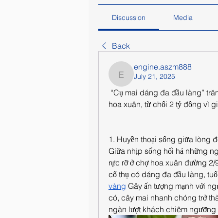
Discussion
Media
Back
engine.aszm888
July 21, 2025
engine.aszm888
 “Cụ mai dáng đa đầu làng” trăm
hoa xuân, từ chối 2 tỷ đồng vì 
1. Huyền thoại sống giữa lòng đ
Giữa nhịp sống hối hả những ng
rực rỡ ở chợ hoa xuân đường 2/9,
cổ thụ có dáng đa đầu làng, tu
vàng
 Gây ấn tượng mạnh với ngư
có, cây mai nhanh chóng trở th
ngàn lượt khách chiêm ngưỡng 