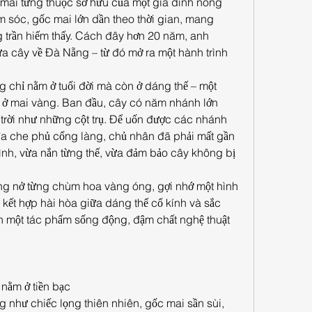
mai từng thuộc sở hữu của một gia đình nông 
m sóc, gốc mai lớn dần theo thời gian, mang 
 trần hiếm thấy. Cách đây hơn 20 năm, anh 
 cây về Đà Nẵng – từ đó mở ra một hành trình 
 chỉ nằm ở tuổi đời mà còn ở dáng thế – một 
ấy ở mai vàng. Ban đầu, cây có năm nhánh lớn 
rời như những cột trụ. Để uốn được các nhánh 
đa che phủ cổng làng, chủ nhân đã phải mất gần 
ình, vừa nắn từng thế, vừa đảm bảo cây không bị 
ung nở từng chùm hoa vàng óng, gợi nhớ một hình 
 kết hợp hài hòa giữa dáng thế cổ kính và sắc 
nh một tác phẩm sống động, đậm chất nghệ thuật 
ỉ nằm ở tiền bạc
g như chiếc lọng thiên nhiên, gốc mai sần sùi, 