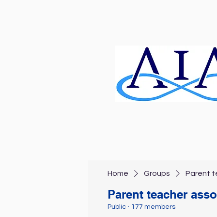
Home
Groups
Parent t
Parent teacher asso
Public
·
177 members