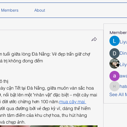
Members
About
Member
Liy
Din
 tuổi giữa lòng Đà Nẵng: Vẻ đẹp trấn giữ chợ 
giá trị không đong đếm
Lil
awa
ô thị
hat
ày cận Tết tại Đà Nẵng, giữa muôn vàn sắc hoa 
hatchich
See All
 nổi bật lên một "nhân vật" đặc biệt – một cây mai 
ổi đời ước chừng hơn 100 năm.
mua cây mai 
ời qua đường bởi vẻ đẹp kỳ vĩ, dáng thế hiếm 
ành tâm điểm của khu chợ hoa, thu hút hàng 
và chụp ảnh.