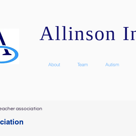
Allinson In
About
Team
Autism
eacher association
ciation