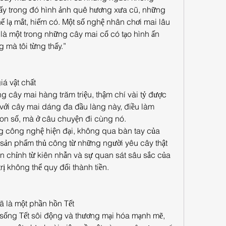
ấy trong đó hình ảnh quê hương xưa cũ, những 
thế lạ mắt, hiếm có. Một số nghệ nhân chơi mai lâu 
à một trong những cây mai cổ có tạo hình ấn 
g mà tôi từng thấy.”
giá vật chất
g cây mai hàng trăm triệu, thậm chí vài tỷ được 
i cây mai dáng đa đầu làng này, điều làm 
on số, mà ở câu chuyện đi cùng nó.
công nghệ hiện đại, không qua bàn tay của 
sản phẩm thủ công từ những người yêu cây thật 
ắn chỉnh từ kiên nhẫn và sự quan sát sâu sắc của 
rị không thể quy đổi thành tiền.
ã là một phần hồn Tết
p sống Tết sôi động và thương mại hóa mạnh mẽ, 