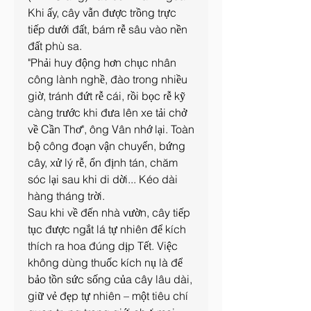
Khi ấy, cây vẫn được trồng trực 
tiếp dưới đất, bám rễ sâu vào nền 
đất phù sa.
"Phải huy động hơn chục nhân 
công lành nghề, đào trong nhiều 
giờ, tránh đứt rễ cái, rồi bọc rễ kỹ 
càng trước khi đưa lên xe tải chở 
về Cần Thơ", ông Vân nhớ lại. Toàn 
bộ công đoạn vận chuyển, bứng 
cây, xử lý rễ, ổn định tán, chăm 
sóc lại sau khi di dời... Kéo dài 
hàng tháng trời.
Sau khi về đến nhà vườn, cây tiếp 
tục được ngắt lá tự nhiên để kích 
thích ra hoa đúng dịp Tết. Việc 
không dùng thuốc kích nụ là để 
bảo tồn sức sống của cây lâu dài, 
giữ vẻ đẹp tự nhiên – một tiêu chí 