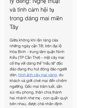
tỷ đồng: Nghệ thuật 
và tình cảm hội tụ 
trong dáng mai miền 
Tây
Giữa không khí rộn ràng của 
những ngày cận Tết, trên đại lộ 
Hòa Bình – trung tâm quận Ninh 
Kiều (TP Cần Thơ) – một cây mai 
cổ thụ với dáng thế "mẫu tử" độc 
đáo đang thu hút đông đảo người 
dân, 
hình ảnh cây mai vàng
, du 
khách và giới chơi mai đến chiêm 
ngưỡng. Gốc mai trăm tuổi, sần 
sùi rêu phong, thân chia thành 
hai nhánh như mẹ - con quấn quýt 
bên nhau, được chủ nhân định 