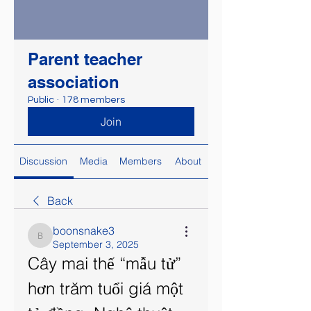
Parent teacher
association
Public
·
178 members
Join
Discussion
Media
Members
About
Back
boonsnake3
boonsnake3
September 3, 2025
Cây mai thế “mẫu tử” 
hơn trăm tuổi giá một 