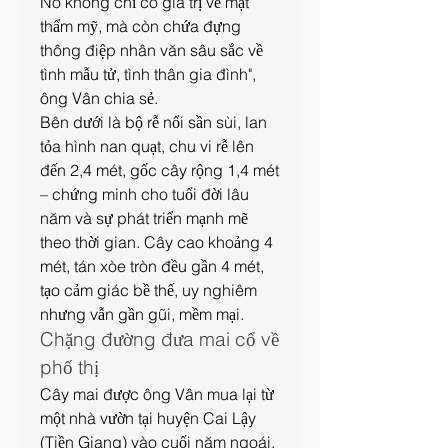
Nó không chỉ có giá trị về mặt 
thẩm mỹ, mà còn chứa đựng 
thông điệp nhân văn sâu sắc về 
tình mẫu tử, tình thân gia đình", 
ông Vân chia sẻ.
Bên dưới là bộ rễ nổi sần sùi, lan 
tỏa hình nan quạt, chu vi rễ lên 
đến 2,4 mét, gốc cây rộng 1,4 mét 
– chứng minh cho tuổi đời lâu 
năm và sự phát triển mạnh mẽ 
theo thời gian. Cây cao khoảng 4 
mét, tán xòe tròn đều gần 4 mét, 
tạo cảm giác bề thế, uy nghiêm 
nhưng vẫn gần gũi, mềm mại.
Chặng đường đưa mai cổ về 
phố thị
Cây mai được ông Vân mua lại từ 
một nhà vườn tại huyện Cai Lậy 
(Tiền Giang) vào cuối năm ngoái. 