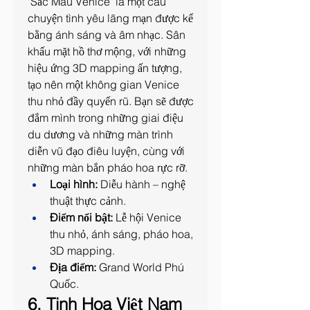
"Sắc Màu Venice" là một câu 
chuyện tình yêu lãng mạn được kể 
bằng ánh sáng và âm nhạc. Sân 
khấu mặt hồ thơ mộng, với những 
hiệu ứng 3D mapping ấn tượng, 
tạo nên một không gian Venice 
thu nhỏ đầy quyến rũ. Bạn sẽ được 
đắm mình trong những giai điệu 
du dương và những màn trình 
diễn vũ đạo điêu luyện, cùng với 
những màn bắn pháo hoa rực rỡ.
Loại hình:
 Diễu hành – nghệ 
thuật thực cảnh.
Điểm nổi bật:
 Lễ hội Venice 
thu nhỏ, ánh sáng, pháo hoa, 
3D mapping.
Địa điểm:
 Grand World Phú 
Quốc.
6. Tinh Hoa Việt Nam 