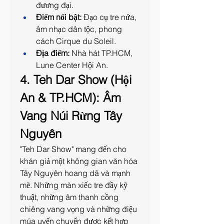
đương đại.
Điểm nổi bật:
 Đạo cụ tre nứa, 
âm nhạc dân tộc, phong 
cách Cirque du Soleil.
Địa điểm:
 Nhà hát TP.HCM, 
Lune Center Hội An.
4. Teh Dar Show (Hội 
An & TP.HCM): Âm 
Vang Núi Rừng Tây 
Nguyên
"Teh Dar Show" mang đến cho 
khán giả một không gian văn hóa 
Tây Nguyên hoang dã và mạnh 
mẽ. Những màn xiếc tre đầy kỹ 
thuật, những âm thanh cồng 
chiêng vang vọng và những điệu 
múa uyển chuyển được kết hợp 