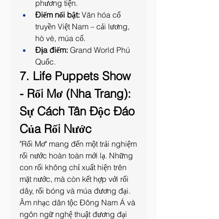
phương tiện.
Điểm nổi bật:
 Văn hóa cổ 
truyền Việt Nam – cải lương, 
hò vè, múa cổ.
Địa điểm:
 Grand World Phú 
Quốc.
7. Life Puppets Show 
- Rối Mơ (Nha Trang): 
Sự Cách Tân Độc Đáo 
Của Rối Nước
"Rối Mơ" mang đến một trải nghiệm 
rối nước hoàn toàn mới lạ. Những 
con rối không chỉ xuất hiện trên 
mặt nước, mà còn kết hợp với rối 
dây, rối bóng và múa đương đại. 
Âm nhạc dân tộc Đông Nam Á và 
ngôn ngữ nghệ thuật đương đại 