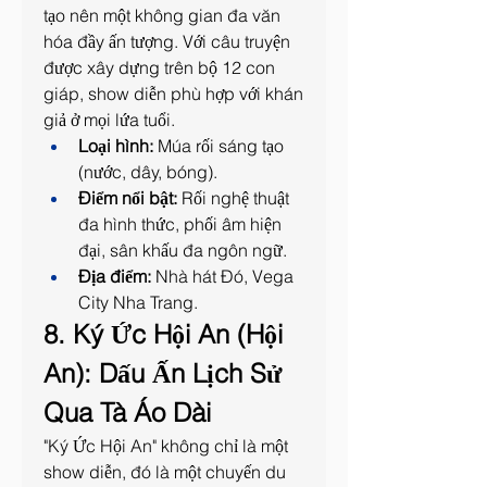
tạo nên một không gian đa văn 
hóa đầy ấn tượng. Với câu truyện 
được xây dựng trên bộ 12 con 
giáp, show diễn phù hợp với khán 
giả ở mọi lứa tuổi.
Loại hình:
 Múa rối sáng tạo 
(nước, dây, bóng).
Điểm nổi bật:
 Rối nghệ thuật 
đa hình thức, phối âm hiện 
đại, sân khấu đa ngôn ngữ.
Địa điểm:
 Nhà hát Đó, Vega 
City Nha Trang.
8. Ký Ức Hội An (Hội 
An): Dấu Ấn Lịch Sử 
Qua Tà Áo Dài
"Ký Ức Hội An" không chỉ là một 
show diễn, đó là một chuyến du 