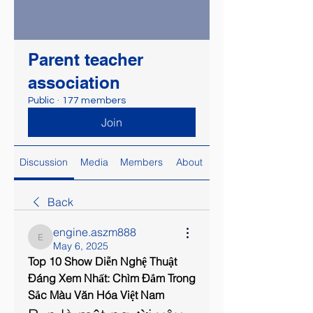
Parent teacher
association
Public
·
177 members
Join
Discussion
Media
Members
About
Back
engine.aszm888
engine.aszm888
May 6, 2025
Top 10 Show Diễn Nghệ Thuật 
Đáng Xem Nhất: Chìm Đắm Trong 
Sắc Màu Văn Hóa Việt Nam