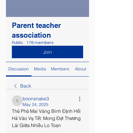
Parent teacher
association
Public
·
178 members
Join
Discussion
Media
Members
About
Back
boonsnake3
boonsnake3
May 24, 2025
Thủ Phủ Mai Vàng Bình Định Hối 
Hả Vào Vụ Tết: Mong Đợi Thương 
Lái Giữa Nhiều Lo Toan