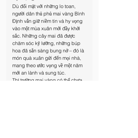
Dù đối mặt với những lo toan, 
người dân thủ phủ mai vàng Bình 
Định vẫn giữ niềm tin và hy vọng 
vào một mùa xuân mới đầy khởi 
sắc. Những cây mai đã được 
chăm sóc kỹ lưỡng, những búp 
hoa đã sẵn sàng bung nở – đó là 
món quà xuân gửi đến mọi nhà, 
mang theo ước vọng về một năm 
mới an lành và sung túc.
Thị trường mai vàng có thể chưa 
sôi động, nhưng người trồng mai 
vẫn luôn tin rằng, mỗi gốc mai 
mang dáng thế độc đáo sẽ tìm 
được chủ nhân xứng đáng, tiếp 
tục lan tỏa vẻ đẹp và giá trị văn 
hóa của mai vàng đến mọi miền 
đất nước. Các bạn có thể tham 