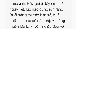
chụp ảnh. Bây giờ ở đây cứ như 
ngày Tết, lúc nào cũng rộn ràng. 
Buổi sáng thì các bạn trẻ, buổi 
chiều thì các cô các chị. Ai cũng 
muốn lưu lại khoảnh khắc đẹp với 
cây mai này. Đường sá ở đây 
nhiều xe cộ qua lại, tôi vẫn luôn 
nhắc nhở mọi người cẩn thận khi 
ghé chụp hình mỗi dịp như thế". 
Các bạn có thể tham khảo thêm về 
Giá bán mai vàng 2025, định giá 
cây mai vàng
.
0
0
1
Write a comment...