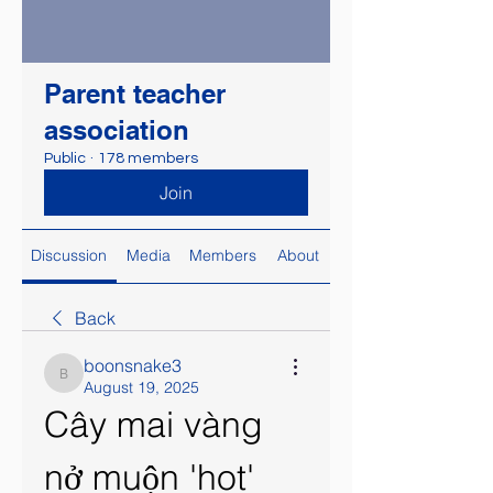
Parent teacher
association
Public
·
178 members
Join
Discussion
Media
Members
About
Back
boonsnake3
boonsnake3
August 19, 2025
Cây mai vàng 
nở muộn 'hot' 