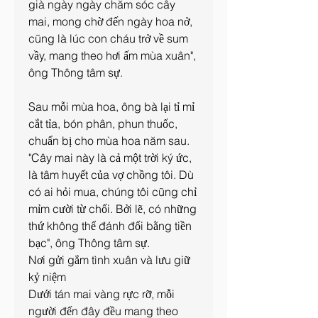
già ngày ngày chăm sóc cây 
mai, mong chờ đến ngày hoa nở, 
cũng là lúc con cháu trở về sum 
vầy, mang theo hơi ấm mùa xuân", 
ông Thông tâm sự.
Sau mỗi mùa hoa, ông bà lại tỉ mỉ 
cắt tỉa, bón phân, phun thuốc, 
chuẩn bị cho mùa hoa năm sau. 
"Cây mai này là cả một trời ký ức, 
là tâm huyết của vợ chồng tôi. Dù 
có ai hỏi mua, chúng tôi cũng chỉ 
mỉm cười từ chối. Bởi lẽ, có những 
thứ không thể đánh đổi bằng tiền 
bạc", ông Thông tâm sự.
Nơi gửi gắm tình xuân và lưu giữ 
kỷ niệm
Dưới tán mai vàng rực rỡ, mỗi 
người đến đây đều mang theo 