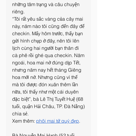
những tâm trạng và câu chuyện 
riêng.
“Tôi rất yêu sắc vàng của cây mai 
này, năm nào tôi cũng đến đây để 
checkin. Mấy hôm trước, thấy bạn 
gửi hình chụp ở đây, nên tôi lên 
lịch cùng hai người bạn thân đi 
cà phê rồi ghé qua checkin. Năm 
ngoái, hoa mai nở đúng dịp Tết, 
nhưng năm nay hết tháng Giêng 
hoa mới nở. Nhưng cũng vì thế 
mà tôi được đón xuân thêm lần 
nữa, tôi thấy như một cái duyên 
đặc biệt”, bà Lê Thị Tuyết Huệ (68 
tuổi, quận Hải Châu, TP. Đà Nẵng) 
chia sẻ.
Xem thêm: 
phôi mai tứ quý đẹp
.
Bà Nguyễn Mai Hạnh (52 tuổi, 