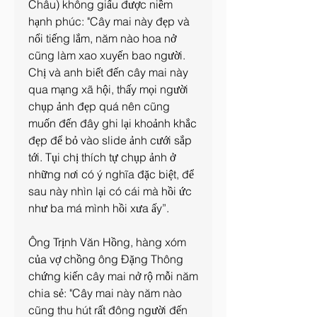
Châu) không giấu được niềm 
hạnh phúc: "Cây mai này đẹp và 
nổi tiếng lắm, năm nào hoa nở 
cũng làm xao xuyến bao người. 
Chị và anh biết đến cây mai này 
qua mạng xã hội, thấy mọi người 
chụp ảnh đẹp quá nên cũng 
muốn đến đây ghi lại khoảnh khắc 
đẹp để bỏ vào slide ảnh cưới sắp 
tới. Tụi chị thích tự chụp ảnh ở 
những nơi có ý nghĩa đặc biệt, để 
sau này nhìn lại có cái mà hồi ức 
như ba má mình hồi xưa ấy”.
Ông Trịnh Văn Hồng, hàng xóm 
của vợ chồng ông Đặng Thông 
chứng kiến cây mai nở rộ mỗi năm 
chia sẻ: "Cây mai này năm nào 
cũng thu hút rất đông người đến 