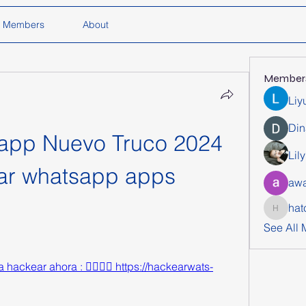
Members
About
Member
Liy
Din
app Nuevo Truco 2024 
Lil
r whatsapp apps 
awa
hat
hatchich
See All
hackear ahora : 👉🏻👉🏻 https://hackearwats-