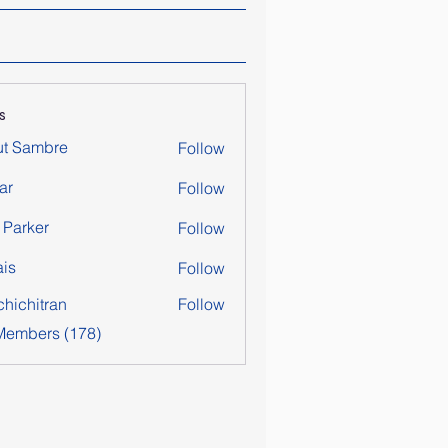
s
ut Sambre
Follow
ar
Follow
y Parker
Follow
is
Follow
chichitran
Follow
itran
 Members (178)