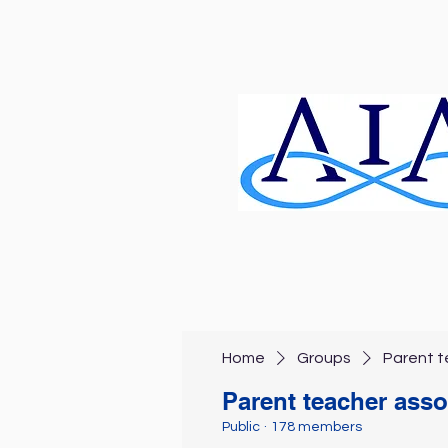
Home
Groups
Parent t
Parent teacher asso
Public
·
178 members