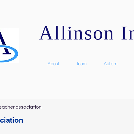
Allinson In
About
Team
Autism
eacher association
ciation