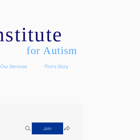
stitute
for Autism
Our Services
Finn's Story
Join