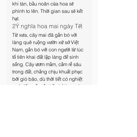
khi tàn, bầu noãn của hoa sẽ 
phình to lên. Thời gian sau sẽ kết 
hạt.
2Ý nghĩa hoa mai ngày Tết
Từ xưa, cây mai đã gắn bó với 
làng quê ruộng vườn xứ sở Việt 
Nam, gắn bó với con người từ lúc 
tổ tiên khai đất lập làng để sinh 
sống. Cây ươm mầm, cắm rễ sâu 
trong đất, chẳng chịu khuất phục 
bởi gió bão, dù thời tiết có nghiệt 
ngã đến mấy vẫn bền bỉ theo năm 
tháng, vẫn tràn đầy sức sống nở 
hoa đầu xuân.
Nên cây mai được ông cha ta 
ngày xưa ví như là biểu tượng của 
cốt cách, luôn giữ vững trong tâm 
trí đạo lý ân nghĩa, như sức sống 