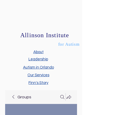
Allinson Institute
for Autism
About
Leadership
Autism in Orlando
Our Services
Finn's Story
Groups