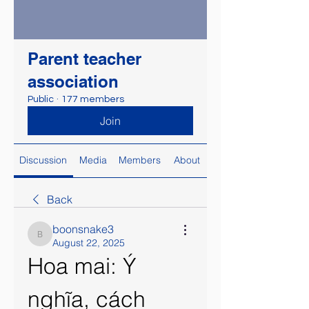
Parent teacher
association
Public
·
177 members
Join
Discussion
Media
Members
About
Back
boonsnake3
boonsnake3
August 22, 2025
Hoa mai: Ý 
nghĩa, cách 