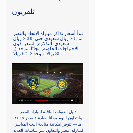
تلفزيون
تبدأ أسعار تذاكر مباراة الاتحاد والنصر 
من 30 ريال سعودي حتى 2000 ريال 
سعودي. التذكرة, السعر. ذوي 
الاحتياجات الخاصة, مجانًا. موحد 1, 
30 ريالًا. موحد 2, 50 ريالًا.
دليل القنوات الناقلة لمباراة النصر والتعاون اليوم مجانا بقيادة ٢ صفر ١٤٤٥ هـ — تتوفر امكانية متابعة البث المباشر لمباراة النصر والتعاون عبر شاشات العديد من القنوات الرياضية التي تنقل هذه المباراة مباشر، حيث يمكن مشاهدة ...

The Premier League's shareholders are expected to discuss next season's VAR system at a meeting in April. Such a system is already used for the FA Cup in England and FIFA president Gianni Infantino suggested talks had seen the Premier League move towards use of 'on-field reviews'. I understand there have been some discussions in England.

رسميا.. تشكيلة النصر امام التعاون في الدوري السعودي 2023 قبل ٤ ساعات — مشاهدة مُباراة النّصر ضدّ التعاون من خلال موقع كورة سيتي. في ختام مجانا.. مشاهدة مباراة الفتح وابها اليوم في دوري روشن السعودي 2023 ...

بالفيديو .. النصر يحتج رسميا على نتيجة لقاء التعاون ١٥ رمضان ١٤٣١ هـ — تقدم نادي النصر باحتجاج رسمي إلى اللجنة الفنية لاتحاد الكرة السعودي على نتيجة مباراة الفريق أمام التعاون والتي انتهت بالتعادل 2-2 اعتراضا ...

تكت مكس: الصفحة الرئيسية الفعاليات القادمة. مشاهدة الكل. كل المدن, الرياض, جدة, الدمام, الخبر, عنيزة, الاحساء نادي التعاون vs النصر. رحلات استجمام بياضة (مالديف جدة). تجربة الغوص.

فعاليات "كأس العُلا" للصقور "مجانًا" قبل يوم واحد — دعت "لحظات العلا" جميع الزوار والجماهير من محبي وهواة الصقور، لحضور ومشاهدة التعاون · دوري روشن السعودي 09:00 م · النصر.

I really don't understand why VAR has to get involved on matters that is none of its business. We were originally told that VAR would only get involved when clear and obvious mistakes were made. However what VAR's interventions are demonstrating is a lack of courage and a total abdication of responsibility by the referee. Harry Kane's disallowed goal against Sheffield United because of Lucas Moura's handball was, in the words of pundit Jamie Redknapp, one of the worst decisions he's ever seen.

Midfielder Reine-Adelaide, who joined from Angers during the close season, netted 15 minutes from time after Maxwel Cornet had cancelled out Youssouf Fofana's opener for Strasbourg in the first half. Reine-Adelaide has been involved in four goals in Lyon's last four league games with two goals and two assists, helping his team move up to fourth in the standings with 22 points from 15 matches.

Paris St-Germain have made a 100,000 euro (£91,000) donation to France's Secours Populaire charity to help fight the coronavirus crisis. The money will help provide aid and support to children, the elderly and the homeless who have been affected. It will also be used to support doctors working in the field and help to train volunteers. France currently has the world's fifth highest mortality rate from coronavirus with more than 1,300 deaths.

Liverpool captain Jordan Henderson is fit to return for their Champions League last 16 second leg with Atletico Madrid at Anfield. The midfielder has not played since suffering a hamstring injury in the first leg - which Atletico won 1-0. Goalkeeper Alisson is out with a hip injury for the defending champions. Not a lot of the Atletico players have played at Anfield before and that is what we want to use," explained Liverpool manager Jurgen Klopp.

حجز تذاكر النصر والتعاون بالدوري السعودي 2023 2024 ٢٩ محرم ١٤٤٥ هـ — ويمكن حجز تذاكر النصر والتعاون الأول بارك والتي تتيح لك مشاهدة جميع مباريات النصر كن أول من يعلم الخبر مع تطبيق "نبض". حمّل التطبيق مجاناً الآن.

Although there is still plenty of time to run in this campaign, the battle for the League Two is already shaping up to be one of the most competitive in years. One of the sides who are currently well placed and who look to have an excellent opportunity to go one better this year is last years defeated play-off finalists, Forest Green Rovers, and this weekend thy make the trip to a Leyton Orient side who have been struggling for consistency.

يلا شوت | Yalla Shoot | أهم مباريات اليوم بث مباشر جوال بدون يلا شوت yalla shoot مشاهدة مباريات اليوم بث مباشر جوال يلاشوت الجديد حصري بدون تقطيع yallashoot جدول أهم المباريات عبر موقع يلا شوت لايف yalla shoot live.

موعد مباراة الاتحاد والنصر والقنوات الناقلة للمباراة .. كلاسيكو قبل ٣ أيام — في المركز الثاني فريق النصر برصيد 40 نقطة. في المركز الثالث فريق الأهلي برصيد 37 نقطة. في المركز الرابع فريق التعاون برصيد 34 نقطة. في المركز ...

After a delay of 35 minutes, it was announced the match would start 75 minutes after the scheduled kickoff time. The subsequent AC Milan v Genoa, Sampdoria v Verona and Udinese v Fiorentina matches also went ahead in a surreal atmosphere and Juventus were due to host Inter Milan in the evening game, one of the top fixtures of the season.

WHAT HAPPENED? During a nightmare afternoon at Southampton, in which Spurs were defeated 1-0 and lost both captain Harry Kane and Tanguy Ndombele to injuries, Jose Mourinho found himself at the centre of an unseemly spat. Video - 'Beautiful for him' - Mourinho reveals Tottenham ball boy invited for lunch00:19 Mourinho then invited the lucky kid for lunch with the Tottenham players in a truly heartwarming and absolutely in-character development.

الاسطورة لبث المباريات livehd7 شاهدة قناة ابوظبى الرياضية بريميوم 1 بث مباشر بدون تقطيع مجانا AD Sport Premium 1 HD live channel يلا شوت… مشاهدة مباراة النصر والشباب بث مباشر اليوم 28-07- ...

ضبط تردد قناة ssc sport الناقلة لمباراة النصر والتعاون مجاناً ٢٦ رجب ١٤٤٤ هـ — تردد القناة السعودية الرياضية ssc الناقلة لمباراة النصر والتعاون · تردد القناة: 12418. · قطبي: أفقي ويشار إليه بواسطة H. · معدل الترميز: 27500.

It would be “a national embarrassment” if the top two divisions of English football are not completed, says Leeds chief executive Angus Kinnear. Leeds are top of the Championship by a point as they target a first return to the top flight since 2004. The Championship and Premier League are targeting a return in June, but a resumption date is yet to be confirmed. The time has come to stop repeatedly framing the challenges and start delivering on the solution,” he said.

The rule itself seems odd in isolation, but when you apply it to the very specific circumstance that it has been today, then it becomes even more absurd. Barcelona have apparently successfully appealed to the Spanish authorities that because Luis Suarez and Ousmane Dembele are out injured for the foreseeable, they absolutely need another striker.

أهداف مباراة #النصر 2 - 1 #التعاون (الجولة الـ17) - YouTube 5:36The uploader has not made this video available in your country. أهداف مباراة #النصر 2 - 1 #التعاون (الجولة الـ17). 67K views · 10 months agoYouTube · SSC TV · ٢٦ رجب ١٤٤٤ هـ

Portimonese vs Famalicao predictions for Saturday's match in the Primeira Liga. Portimonense have struggled this season and sit one place above the drop zone heading into Saturday's clash with newly-promoted Famalicao. The visitors have enjoyed a surprise start to life in the top flight and currently sit third behind Portuguese giants Benfica and Porto and have even topped the table this season. 

A series of racist incidents have tainted European soccer recently too, with Inter Milan's Romelu Lukaku and Brescia's Mario Balotelli subjected to racist insults from rival fans during Serie A matches in Italy this season. It's really sad to see racism again at a football match, but I think it's important to talk about it in public.

People inside the club advised Levy that it was a bad move to start with, but it seems that sense has prevailed in the end. This is an example of how football and footballers are maybe held up to different standards to society. It was said at the time that companies who were of a similar size to Tottenham were using the job retention scheme that the government put in place. But football is different.

Even on their own patch, Tuesday's hosts have struggled to get going. They've won only two out of 13 matches at Globe Arena, losing six of the other nine. However, in recent times, their home form has picked up, as they've lost just one of their last five. They've scored with regularity at home during the last few months but have found it tough to keep teams out. They're without a clean sheet in four home games and have kept just two at home all season.

I understand why Manchester United have to play him and I understand his mentality; he loves this club, plays for the shirt. He is is Manchester United's most important player but at some stage we have to take a step back and say: Let's not flog these players too much. It is not an England thing, this is about making sure he is ready for Manchester United over the next few years and not burning him out too often.

النصر vs التعاون | الأول بارك النصر vs التعاون. لا يوجد تذاكر متاحة. مشاركة. النصر دوري روشن السعودي التعاون دخول الأطفال: الدخول مجاني للأطفال دون سن السنتين. التاريخ. TBC. التاريخ ...

نادي النصر السعودي (@AlNassrFC) / الحساب الرسمي لنادي #النصر السعودي - AlNassr Saudi Club Official Account - English : @AlNassrFC_EN - رياضات النصر المختلفة @AlNassr_SG.

11 of Bilbao's 13 matches this term have produced fewer than 2.5 goals including all six of their away fixtures and we fancy thee same outcome this weekend with eight of Osasuna's 13 games also generating less than 2.5 goals.

The last time Spurs hosted German opposition, Bayern Munich beat them 7-2. Both Tottenham and RB Leipzig only kept two clean sheets from their six group stage matches. RB Leipzig forward Timo Werner has scored 25 goals in all competitions this season. The Champions League knockout stages kick off this week and Tottenham have a tricky tie on their hands as they play host to RB Leipzig.

Barcelona have no loss in 21 straight home matches in La Liga. Barcelona have won six of the last seven matches against Granada. Granada have no win in their last six La Liga away matches. Barcelona have scored four or more in five of their last six league matches at home. Granada have conceded two or more goals in eight of their last 15 matches.

Tottenham have failed to win 16 of their 20 games away from home this season. RB Leipzig are unbeaten in their last 11 home games in all competit