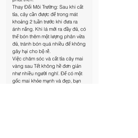
Thay Đổi Môi Trường: Sau khi cắt 
tỉa, cây cần được để trong mát 
khoảng 2 tuần trước khi đưa ra 
ánh nắng. Khi lá mới ra đầy đủ, có 
thể bón thêm một lượng phân vừa 
đủ, tránh bón quá nhiều để không 
gây hại cho bộ rễ.
Việc chăm sóc và cắt tỉa cây mai 
vàng sau Tết không hề đơn giản 
như nhiều người nghĩ. Để có một 
gốc mai khỏe mạnh và đẹp, bạn 
cần kiên trì và có kỹ thuật chăm 
sóc đúng cách. Hy vọng những 
thông tin trên sẽ hữu ích cho bạn 
trong việc chăm sóc cây mai của 
gia đình. Chúc bạn thành công 
trong việc tạo nên những 
vườn 
mai vàng bến tre
 đẹp rực rỡ cho 