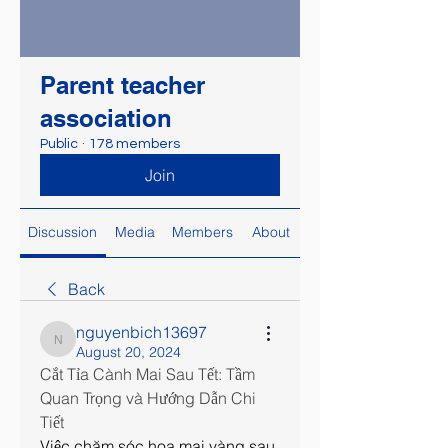
Parent teacher
association
Public
·
178 members
Join
Discussion
Media
Members
About
Back
nguyenbich13697
nguyenbich13697
August 20, 2024
Cắt Tỉa Cành Mai Sau Tết: Tầm 
Quan Trọng và Hướng Dẫn Chi 
Tiết
Việc chăm sóc hoa mai vàng sau 