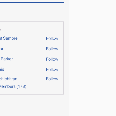
s
ut Sambre
Follow
ar
Follow
y Parker
Follow
is
Follow
chichitran
Follow
itran
 Members (178)