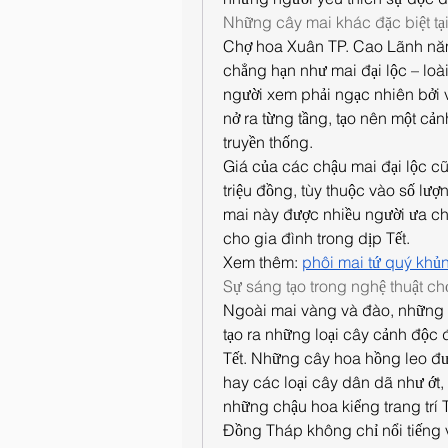
Những cây mai khác đặc biệt tạ
Chợ hoa Xuân TP. Cao Lãnh năm 
chẳng hạn như mai đại lộc – loà
người xem phải ngạc nhiên bởi 
nở ra từng tầng, tạo nên một cảnh
truyền thống.
Giá của các chậu mai đại lộc cũ
triệu đồng, tùy thuộc vào số lư
mai này được nhiều người ưa chu
cho gia đình trong dịp Tết.
Xem thêm: 
phôi mai tứ quý khủ
Sự sáng tạo trong nghệ thuật ch
Ngoài mai vàng và đào, những 
tạo ra những loại cây cảnh độc
Tết. Những cây hoa hồng leo được
hay các loại cây dân dã như ớt,
những chậu hoa kiểng trang trí 
Đồng Tháp không chỉ nổi tiếng vớ