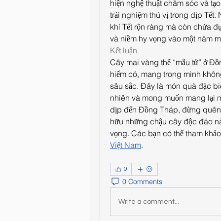
hiện nghệ thuật chăm sóc và tạ
trải nghiệm thú vị trong dịp Tế
khí Tết rộn ràng mà còn chứa đựn
và niềm hy vọng vào một năm mớ
Kết luận
Cây mai vàng thế “mẫu tử” ở Đồ
hiếm có, mang trong mình không ch
sâu sắc. Đây là món quà đặc biệt
nhiên và mong muốn mang lại may
dịp đến Đồng Tháp, đừng quên
hữu những chậu cây độc đáo này,
vọng. Các bạn có thể tham khảo
Việt Nam
.
0
0 Comments
Write a comment...