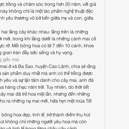
ợc trồng và chăm sóc trong hơn 20 năm, với giá 
ai này không chỉ là một tác phẩm nghệ thuật độc 
nh yêu thương vô bờ bến giữa mẹ và con, giữa 
i hai tầng cây khác nhau: tầng trên là những 
 mới, trong khi tầng dưới là những cành mai cổ 
ực rỡ. Mỗi bông hoa có từ 7 đến 10 cánh, khoe 
g gian tràn đầy sức sống và hy vọng.
ng gốc mai
ai ở xã Ba Sao, huyện Cao Lãnh, chia sẻ rằng 
à sản phẩm duy nhất mà anh có thể trồng được 
nh yêu và sự tận tâm dành cho cây mai, anh đã 
hàng chục năm trời. Tuy nhiên, do thời tiết 
cây mai đã trổ hoa một lần, nhưng đến những 
 cho ra những nụ mai mới, hứa hẹn một mùa Tết 
bông hoa đẹp, tinh tế, trở thành điểm thu hút 
hút không chỉ những người yêu hoa mà còn 
o và tinh tế trong từng chậu cây cảnh.