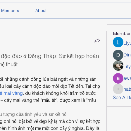
Members
About
Member
Liy
Din
 độc đáo ở Đồng Tháp: Sự kết hợp hoàn 
ệ thuật
Lil
awa
với những cánh đồng lúa bát ngát và những sản 
hiều loại cây cảnh độc đáo mỗi dịp Tết đến. Tại chợ 
hat
hatchich
ê mai vàng
, du khách không khỏi trầm trồ trước 
See All
– cây mai vàng thế “mẫu tử”, được xem là "mẫu 
 tượng của tình yêu và sự kết nối
chỉ nổi bật bởi vẻ đẹp kỳ lạ mà còn vì sự kết hợp 
 nên hình ảnh một mẹ một con đầy ý nghĩa. Đây là 