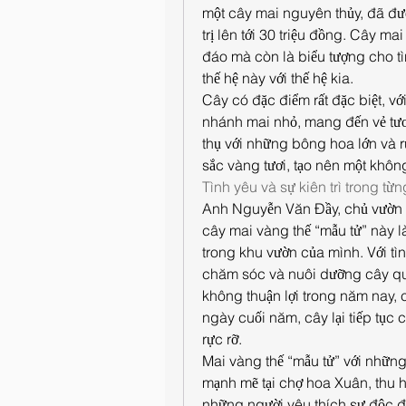
một cây mai nguyên thủy, đã đư
trị lên tới 30 triệu đồng. Cây m
đáo mà còn là biểu tượng cho tì
thế hệ này với thế hệ kia.
Cây có đặc điểm rất đặc biệt, vớ
nhánh mai nhỏ, mang đến vẻ tươi
thụ với những bông hoa lớn và r
sắc vàng tươi, tạo nên một khôn
Tình yêu và sự kiên trì trong từ
Anh Nguyễn Văn Đầy, chủ vườn m
cây mai vàng thế “mẫu tử” này l
trong khu vườn của mình. Với tì
chăm sóc và nuôi dưỡng cây qua 
không thuận lợi trong năm nay, 
ngày cuối năm, cây lại tiếp tục
rực rỡ.
Mai vàng thế “mẫu tử” với những 
mạnh mẽ tại chợ hoa Xuân, thu 
những người yêu thích sự độc đá